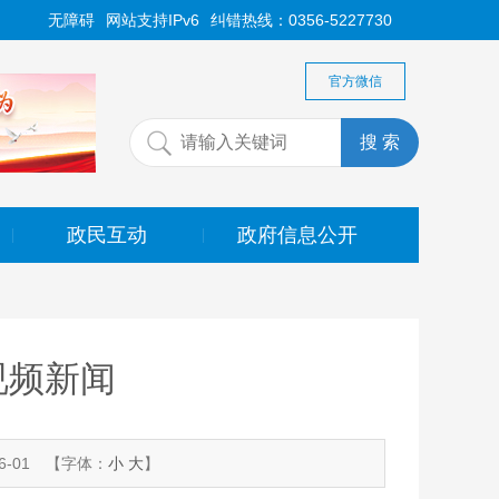
无障碍
网站支持IPv6
纠错热线：0356-5227730
官方微信
政民互动
政府信息公开
|
|
日视频新闻
-01
【字体：
小
大
】