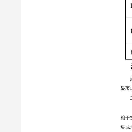
显著
粮于
集成