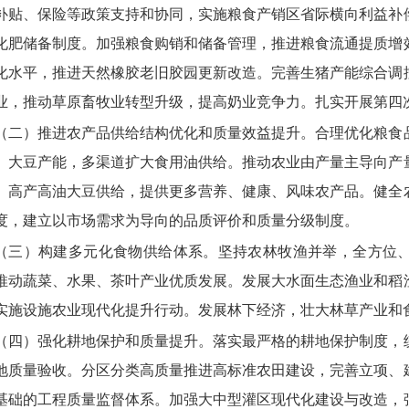
补贴、保险等政策支持和协同，实施粮食产销区省际横向利益补
化肥储备制度。加强粮食购销和储备管理，推进粮食流通提质增
化水平，推进天然橡胶老旧胶园更新改造。完善生猪产能综合调
业，推动草原畜牧业转型升级，提高奶业竞争力。扎实开展第四
（二）推进农产品供给结构优化和质量效益提升。
合理优化粮食
、大豆产能，多渠道扩大食用油供给。推动农业由产量主导向产
、高产高油大豆供给，提供更多营养、健康、风味农产品。健全
度，建立以市场需求为导向的品质评价和质量分级制度。
（三）构建多元化食物供给体系。
坚持农林牧渔并举，全方位、
推动蔬菜、水果、茶叶产业优质发展。发展大水面生态渔业和稻
实施设施农业现代化提升行动。发展林下经济，壮大林草产业和
（四）强化耕地保护和质量提升。
落实最严格的耕地保护制度，
地质量验收。分区分类高质量推进高标准农田建设，完善立项、
基础的工程质量监督体系。加强大中型灌区现代化建设与改造，