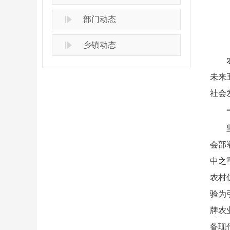
部门动态
乡镇动态
未来
社会
会部
中之
农村
验为
牌农
备现