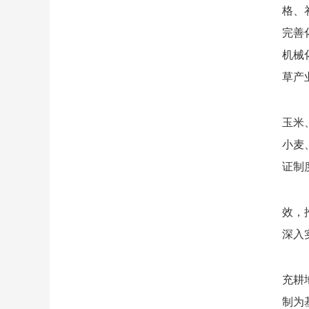
格、
完善
机械
草产
玉米
小麦
证制
效，
深入
充耕
制为