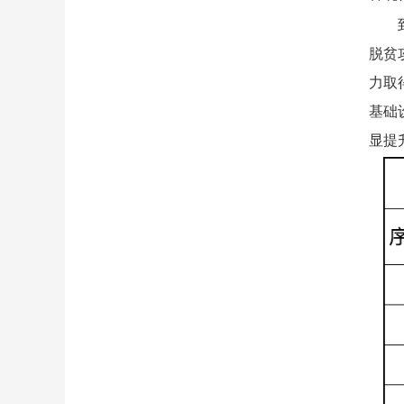
脱贫
力取
基础
显提