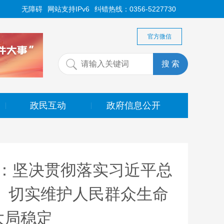
无障碍
网站支持IPv6
纠错热线：0356-5227730
官方微信
政民互动
政府信息公开
|
|
：坚决贯彻落实习近平总
 切实维护人民群众生命
大局稳定