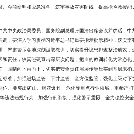
警、会商研判和应急准备，筑牢事故灾害防线，提高抢险救援能
中共中央政治局委员、国务院副总理张国清出席会议并讲话，中
强调，要深入学习贯彻习近平总书记重要指示批示精神，落实李
题，严肃警示各地深刻汲取教训，切实提升隐患排查整治质效，
因和责任，较真碰硬直击深层次问题，把血的教训转化为常态化
任，眼睛向下再向下，切实把安全责任层层传导压实到基层末梢
定标准，加强进场监管、下井监管、全方位监管，强化上级对下
到位。要突出矿山、烟花爆竹、危化等重点行业领域，重拳严打
”等违法违规行为，加强行刑衔接，强化警示震慑，全力稳控安