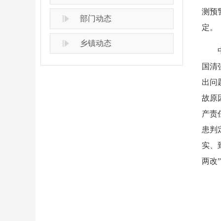
测预
部门动态
定。
乡镇动态
国清
出问
故原
产责
患判
实、
两改