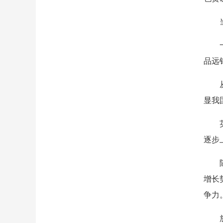
品远
显我
逐步
增长
争力