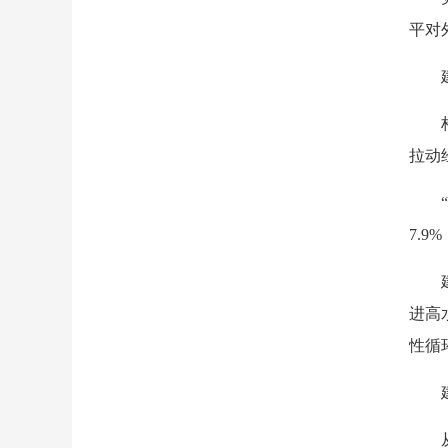
平对
拉动
7.
进高
性循