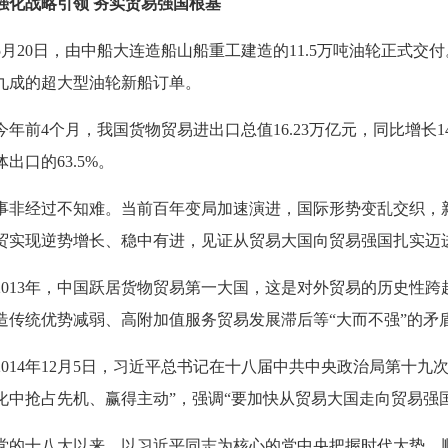
强化战略引领 夯实贸易强国根基
5月20日，由中船大连造船山船重工建造的11.5万吨油轮正式
九成的超大型油轮新船订单。
今年前4个月，我国货物贸易进出口总值16.23万亿元，同比增长
出口的63.5%。
事非经过不知难。当前百年变局加速演进，国际形势变乱交织，
贸实现逆势增长、稳中有进，见证从贸易大国向贸易强国扎实迈
2013年，中国跃居货物贸易第一大国，这是对外贸易的历史性
造传统优势减弱、高附加值服务贸易发展滞后等“大而不强”的矛
2014年12月5日，习近平总书记在十八届中共中央政治局第十
化中抢占先机、赢得主动”，强调“要加快从贸易大国走向贸易强国
党的十八大以来，以习近平同志为核心的党中央把握时代大势，