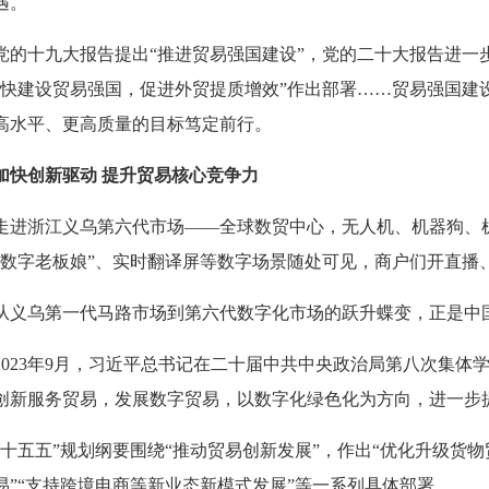
遇。
党的十九大报告提出“推进贸易强国建设”，党的二十大报告进一步
加快建设贸易强国，促进外贸提质增效”作出部署……贸易强国建设
高水平、更高质量的目标笃定前行。
加快创新驱动 提升贸易核心竞争力
走进浙江义乌第六代市场——全球数贸中心，无人机、机器狗、机
“数字老板娘”、实时翻译屏等数字场景随处可见，商户们开直播
从义乌第一代马路市场到第六代数字化市场的跃升蝶变，正是中
2023年9月，习近平总书记在二十届中共中央政治局第八次集体
创新服务贸易，发展数字贸易，以数字化绿色化为方向，进一步
“十五五”规划纲要围绕“推动贸易创新发展”，作出“优化升级货物
易”“支持跨境电商等新业态新模式发展”等一系列具体部署。