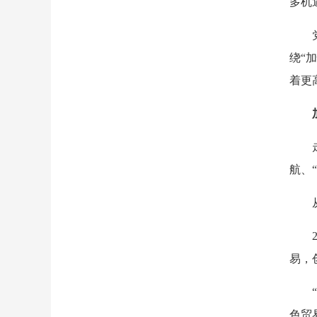
多机
绕“
着更
航、
易，
色贸