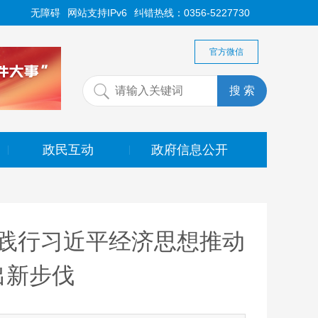
无障碍
网站支持IPv6
纠错热线：0356-5227730
官方微信
政民互动
政府信息公开
|
|
践行习近平经济思想推动
出新步伐