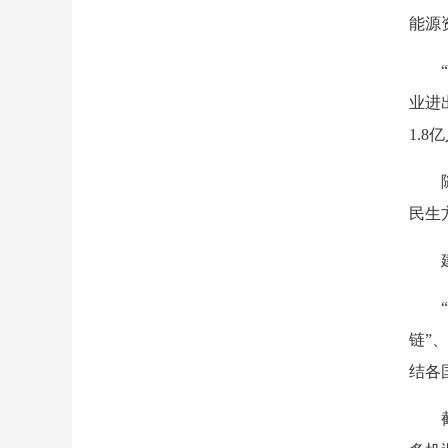
能源
业进
1.
民生
链”
结各