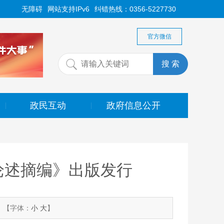
无障碍
网站支持IPv6
纠错热线：0356-5227730
官方微信
政民互动
政府信息公开
|
|
论述摘编》出版发行
【字体：
小
大
】