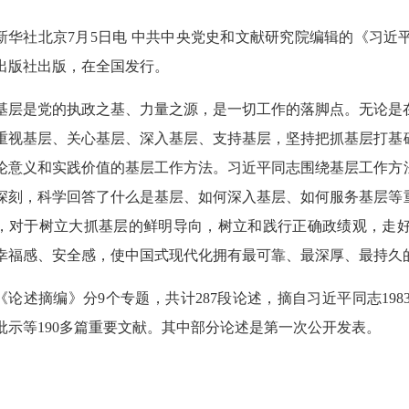
新华社北京7月5日电 中共中央党史和文献研究院编辑的《习
出版社出版，在全国发行。
基层是党的执政之基、力量之源，是一切工作的落脚点。无论是
重视基层、关心基层、深入基层、支持基层，坚持把抓基层打基
论意义和实践价值的基层工作方法。习近平同志围绕基层工作方
深刻，科学回答了什么是基层、如何深入基层、如何服务基层等
，对于树立大抓基层的鲜明导向，树立和践行正确政绩观，走
幸福感、安全感，使中国式现代化拥有最可靠、最深厚、最持久
《论述摘编》分9个专题，共计287段论述，摘自习近平同志198
批示等190多篇重要文献。其中部分论述是第一次公开发表。