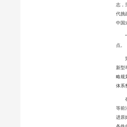
志，
代挑
中国
点。
新型
略规
体系
等前
进原
条件