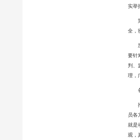
实举
全，
要针
判、
理，
员各
就是
观，