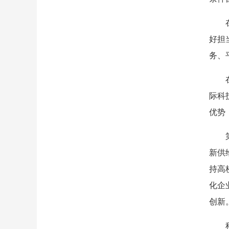
好担
务、
际科
优势
新供
持高
化企
创新