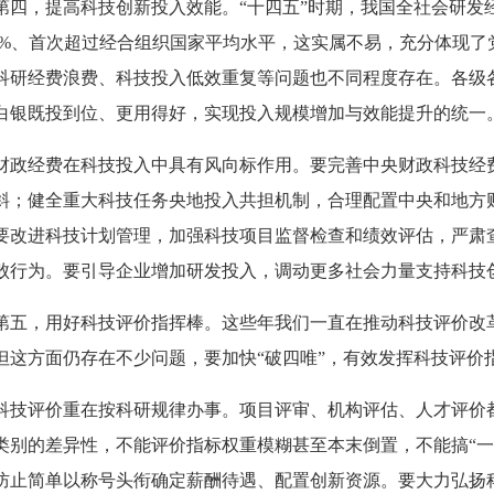
第四，提高科技创新投入效能。“十四五”时期，我国全社会研发经
.8%、首次超过经合组织国家平均水平，这实属不易，充分体现
科研经费浪费、科技投入低效重复等问题也不同程度存在。各级
白银既投到位、更用得好，实现投入规模增加与效能提升的统一
财政经费在科技投入中具有风向标作用。要完善中央财政科技经
斜；健全重大科技任务央地投入共担机制，合理配置中央和地方
要改进科技计划管理，加强科技项目监督检查和绩效评估，严肃
败行为。要引导企业增加研发投入，调动更多社会力量支持科技
第五，用好科技评价指挥棒。这些年我们一直在推动科技评价改
但这方面仍存在不少问题，要加快“破四唯”，有效发挥科技评价
科技评价重在按科研规律办事。项目评审、机构评估、人才评价
类别的差异性，不能评价指标权重模糊甚至本末倒置，不能搞“一刀
防止简单以称号头衔确定薪酬待遇、配置创新资源。要大力弘扬