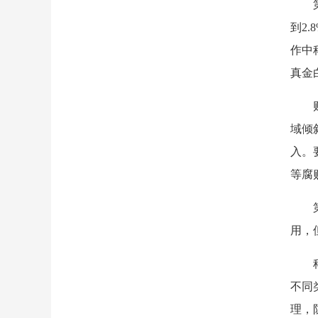
到2
作中
真金
域倾
入。
等腐
用，
不同
理，