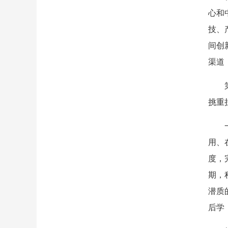
心和
技、
间创
渠道
挑重
用、
度，
期，
潜质
后学