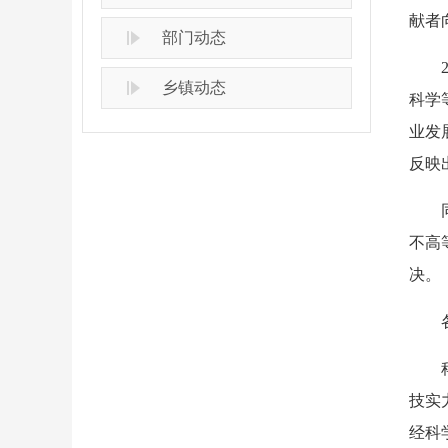
献者
部门动态
乡镇动态
科学
业发
反映
不高
决。
技实
经科