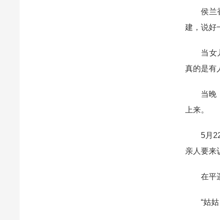
侯兰香老
建，说好
当女儿史
真的是有
当晚，工
上来。
5月22
亲人要来
在平遥县
“姑姑，