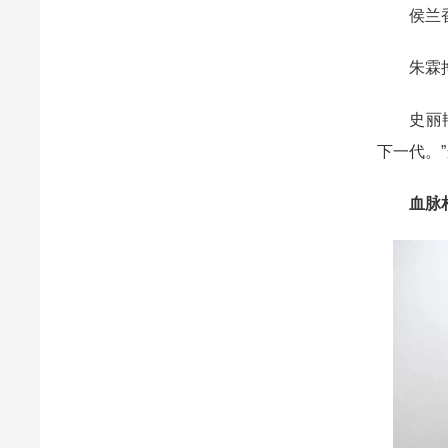
侯兰香虽
朱霖掏出
史丽艳激
下一代。
血脉相