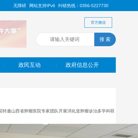
无障碍
网站支持IPv6
纠错热线：0356-5227730
官方微信
政民互动
政府信息公开
|
|
医院特邀山西省肿瘤医院专家团队开展消化道肿瘤诊治多学科联