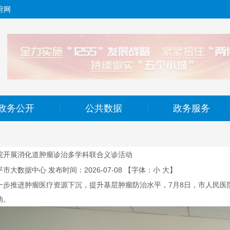
府网
政务公开
公共数据
政务服务
|
|
院开展消化道肿瘤诊治多学科联合义诊活动
平市大数据中心
发布时间：2026-07-08
【字体：
小
大
】
推进肿瘤医疗资源下沉，提升
基层
肿瘤防治水平，7月8日，市人民
动。