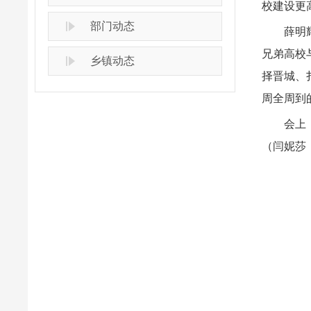
校建设更
部门动态
薛明
兄弟高校
乡镇动态
择晋城、
周全周到
会上
（闫妮莎