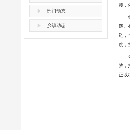
接，
部门动态
乡镇动态
链、
链，
度，
效，
正以