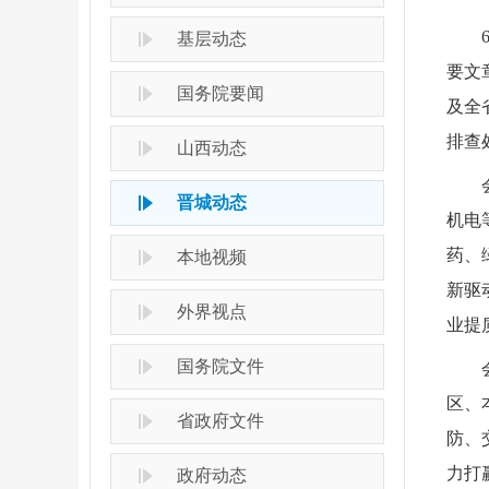
基层动态
要文
国务院要闻
及全
排查
山西动态
晋城动态
机电
药、
本地视频
新驱
外界视点
业提
国务院文件
区、
省政府文件
防、
力打
政府动态