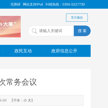
无障碍
网站支持IPv6
纠错热线：0356-5227730
官方微信
政民互动
政府信息公开
|
|
次常务会议
-03
【字体：
小
大
】