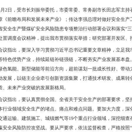
6月2日，受市长刘振华委托，市委常委、常务副市长田志军主持
章《前瞻布局和发展未来产业》；传达李强总理对做好安全生产
省安全生产暨煤矿安全风险隐患专项整治行动部署会议和落实“三
处置调度会议精神，提出我市贯彻落实举措；研究部署开发区、
会议指出，要深入学习贯彻习近平总书记重要文章精神，立足我
等特色优势产业，持续延链补链强链，不断夯实产业发展基本盘
绿色氢能、新型储能等前沿方向，超前谋划一批成长性好、带动
动发展，以链主企业牵引创新资源集聚，打通技术研发、成果转
质、未来产业突破的发展新格局。
会议指出，要认真贯彻全国、全省关于安全生产的部署要求，坚
本行业领域安全生产的堵点、痛点和难点问题。要加大力度，深
交通运输、建筑施工、城镇燃气等19个重点行业领域，深挖细查
赢安全风险防控攻坚战。要从严要求，依法监督检查，严格按照“