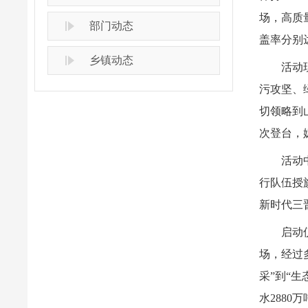
场，高质
部门动态
盖率分别
乡镇动态
活动
污攻坚、
切领略到
次登台，
活动
行队伍授
新时代三
启动
场，经过
采”到“
水288