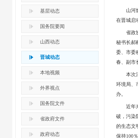
山河
基层动态
在晋城启
国务院要闻
省政
山西动态
秘书长郝
委、市委
晋城动态
春、副市
本地视频
本次
环境局、
外界视点
办。
国务院文件
近年
破，污染
省政府文件
的生态文
政府动态
保持10