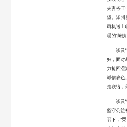
夫妻务工
望。泽州
司机送上
暖的“陈姨
谈及“德
妇，面对
力抢回湿
诚信底色
走联络，
谈及“德
坚守公益
召下，“