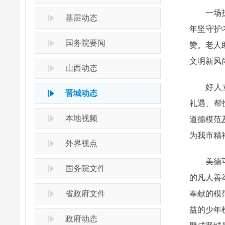
一场护航
基层动态
年坚守护
国务院要闻
赞。老人
文明新风
山西动态
好人立标
晋城动态
礼遇、帮
本地视频
道德模范
为我市精
外界视点
美德可感
国务院文件
的凡人善
省政府文件
奉献的模
益的少年
政府动态