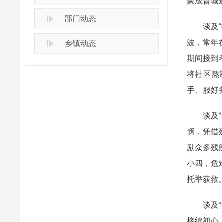
聚成晋城
部门动态
谈及“德
波，常年
乡镇动态
期间接到
将社区熬
手、服好
谈及“德
悯，凭借
励众多残
小四，危
托举获救
谈及“德
接续初心