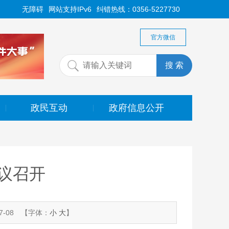
无障碍
网站支持IPv6
纠错热线：0356-5227730
官方微信
政民互动
政府信息公开
|
|
议召开
-08
【字体：
小
大
】