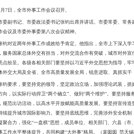
7月7日，全市外事工作会议召开。
市委副书记、市委政法委书记张钧出席并讲话。市委常委、常务
作会议及市委外事委第八次会议精神。
张钧对近两年外事工作成效给予肯定。他指出，全市上下深入学
，服务国家总体外交有担当，对外交流合作有突破，城市对外宣
亮点纷呈。各级各相关部门要坚持以习近平外交思想为指导，牢
体外交大局及全省、全市高质量发展全局，锐意进取、真抓实干
张钧要求，要坚持党的领导，坚定政治立场，加强理论武装，抓
方向，以实际行动捍卫“两个确立”、做到“两个维护”。要坚持
，规范出访活动，以高水平开放赋能高质量发展。要坚持宣传造
持续提升城市国际影响力。要坚持底线思维，完善涉外安全机制
凝聚合力，强化“一盘棋”思想，成员单位、相关部门、六县（市
事工作水平整体提升，共同构建“大外事”格局。（裴囡囡 范天锡