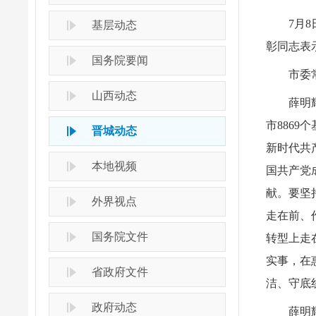
7月
基层动态
彰同志表
国务院要闻
市委
山西动态
薛明
市886
晋城动态
新时代共
本地视频
国共产党
献。要坚
外界视点
走在前、
国务院文件
转型上走
实事，在
省政府文件
洁、守底
政府动态
薛明