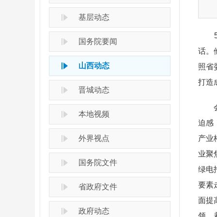
基层动态
5月
国务院要闻
话。
山西动态
照省
打造
晋城动态
会议
本地视频
迫感
外界视点
产业
业聚
国务院文件
绿电
要素
省政府文件
面提
政府动态
领，