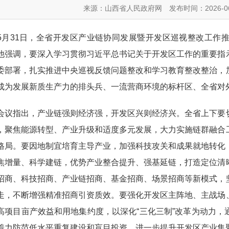
来源：山西省人民政府网
发布时间：2026-06
31日，全省开发区产业链协同发展暨开发区巡视整改工作推
他强调，要深入学习贯彻习近平总书记关于开发区工作的重要指
委部署，扎实推进中央巡视反馈问题整改和学习教育整改整治，
成为发展新质生产力的排头兵、一流营商环境的标杆区、全省对
指出，产业链强则经济强，开发区兴则经济兴。全省上下要切
，聚焦能源转型、产业升级和适度多元发展，大力实施链群融合
格局。要因地制宜培育主导产业，加强科技攻关和成果就地转化
焦增量、科学建链，优势产业整合提升、强基延链，打造定位清
招商、科技招商、产业链招商、基金招商、场景招商等新模式，
走，不断增强精准招商引资质效。要强化开发区主阵地、主战场
高项目亩产效益和用地集约度，以深化“三化三制”改革为动力
着力防范低水平重复建设和盲目投资，进一步提升开发区产业集