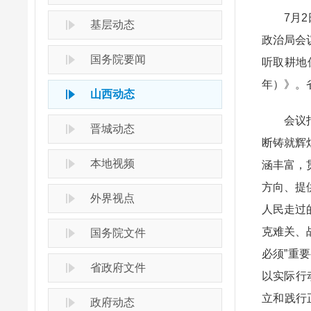
7月
基层动态
政治局会
国务院要闻
听取耕地
年）》。
山西动态
会议
晋城动态
断铸就辉
本地视频
涵丰富，
方向、提
外界视点
人民走过
克难关、
国务院文件
必须”重
省政府文件
以实际行
立和践行
政府动态