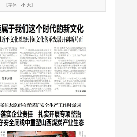
【字体：
小
大
】