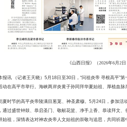
《山西日报》（2026年6月2日
讯 （记者王天晓）5月18日至30日，“问祖炎帝 寻根高平”
活动在高平市举行。海峡两岸炎黄子孙同拜华夏始祖、厚植血脉
时节的高平炎帝陵满目葱茏、神圣肃穆。5月24日，参加活动
，通过盛世钟鼓、恭启圣门、敬献花篮、净手上香、恭读拜文、
拜始祖，深情表达对神农炎帝人文始祖的崇敬与追思，共同祈愿中