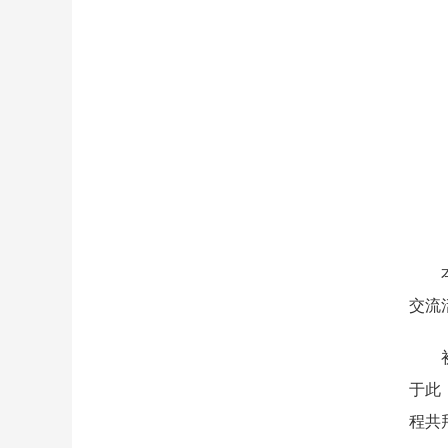
本报
交流
初夏
于此
程共