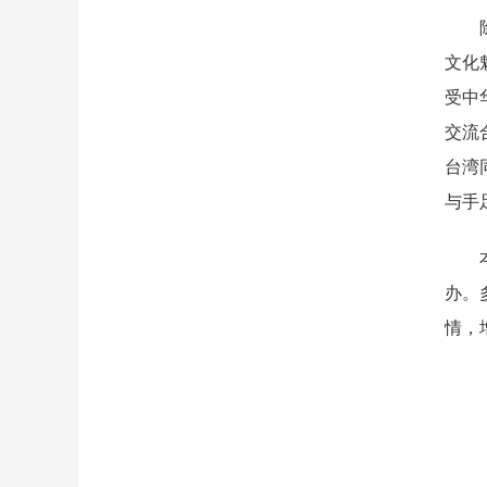
除拜
文化
受中
交流
台湾
与手
本次
办。
情，