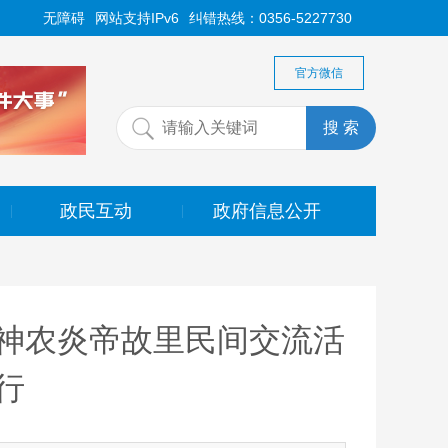
无障碍
网站支持IPv6
纠错热线：0356-5227730
官方微信
政民互动
政府信息公开
|
|
神农炎帝故里民间交流活
行