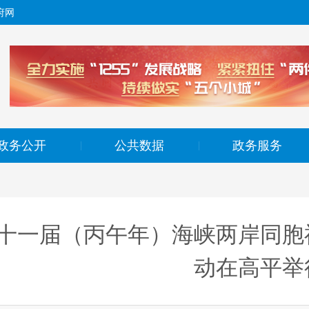
府网
政务公开
公共数据
政务服务
|
|
十一届（丙午年）海峡两岸同胞
动在高平举