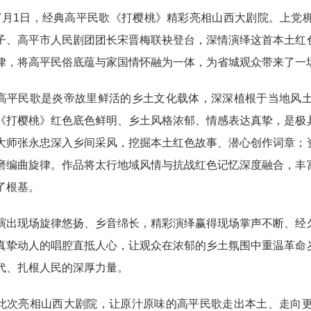
1日，经典高平民歌《打樱桃》精彩亮相山西大剧院。上党梆
子、高平市人民剧团团长宋晋梅联袂登台，深情演绎这首本土红
律，将高平民俗底蕴与家国情怀融为一体，为省城观众带来了一
民歌是炎帝故里鲜活的乡土文化载体，深深植根于当地风土
《打樱桃》红色底色鲜明、乡土风格浓郁、情感表达真挚，是极
大师张永忠深入乡间采风，挖掘本土红色故事、潜心创作词章；
磨编曲旋律。作品将太行地域风情与抗战红色记忆深度融合，丰
了根基。
现场旋律悠扬、乡音绵长，精彩演绎赢得现场掌声不断、经久
真挚动人的唱腔直抵人心，让观众在浓郁的乡土氛围中重温革命
代、扎根人民的深厚力量。
亮相山西大剧院，让原汁原味的高平民歌走出本土、走向更