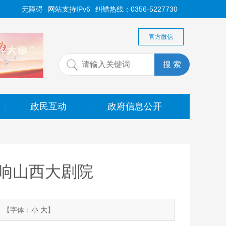
无障碍
网站支持IPv6
纠错热线：0356-5227730
官方微信
政民互动
政府信息公开
|
|
响山西大剧院
【字体：
小
大
】