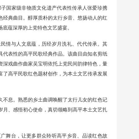
子国家级非物质文化遗产代表性传承人张爱珍携
色经典曲目。醇厚质朴的太行乡音、悠扬动人的红
场底蕴深厚的上党特色文艺盛宴。
民情与人文底蕴，历经岁月洗礼、代代传承。其
具代表性的高平民歌经典作品。该曲目由知名剪纸
资深戏曲作曲家吴宝明依托上党民间韵律特色，量
富了高平民歌红色题材创作，为本土文艺传承发展
不息。熟悉的乡土曲调唤醒了太行儿女的红色记
岁月、感悟初心使命，真切领略到高平本土文艺扎
广舞台，让更多群众聆听高平乡音、品读红色故