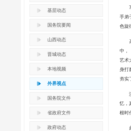
7月
基层动态
手弟
国务院要闻
色旋
山西动态
高平
中，
晋城动态
艺术
本地视频
身打
夯实
外界视点
演出
国务院文件
忆，
省政府文件
根时
政府动态
此次