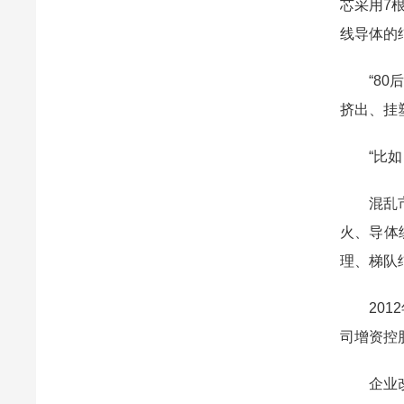
芯采用7
线导体的
“8
挤出、挂
“比
混乱
火、导体
理、梯队
20
司增资控
企业