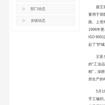
据王
部门动态
要用于部
乡镇动态
路。上世
1996
ISO 
起了“护城
王富
的“工业
精”，深
所生产的
5月
手工编织