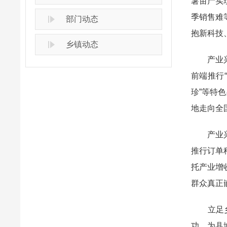
薯亩产实
季销售难
部门动态
抱新科技
乡镇动态
产业兴旺
前端推行
珍”等特
地走向全
产业兴的
推行订单
托产业增
群众真正
立足乡土
功，为县