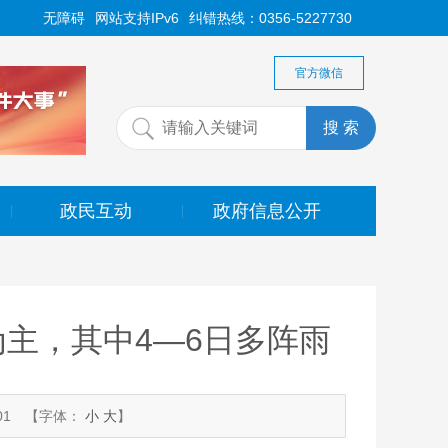
无障碍
网站支持IPv6
纠错热线：0356-5227730
官方微信
政民互动
政府信息公开
|
|
主，其中4—6日多阵雨
01
【字体：
小
大
】