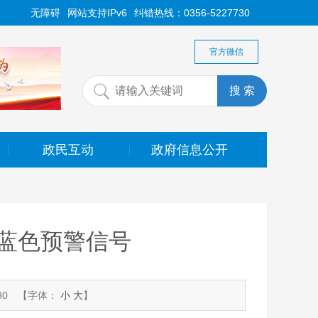
无障碍
网站支持IPv6
纠错热线：0356-5227730
官方微信
政民互动
政府信息公开
|
|
蓝色预警信号
30
【字体：
小
大
】