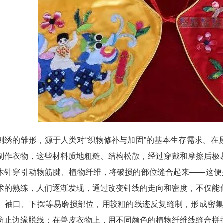
的雏形，源于人类对“织物修补与加固”的基本生存需求。在
制作衣物，这些材料质地粗糙、结构松散，经过穿戴和摩擦后极
木针穿引动物筋腱、植物纤维，将破损的部位缝合起来——这便
术的熟练，人们逐渐发现，通过改变针线的走向和密度，不仅能
、袖口、下摆等易磨损部位，用较粗的线迹反复缝制，形成密集的
防止边缘脱线；在兽皮衣物上，用不同颜色的植物纤维线缝合拼