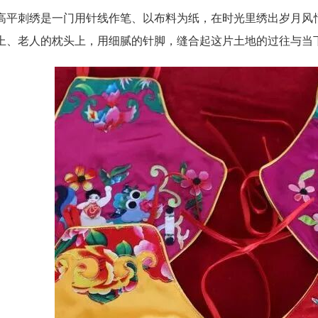
刺绣是一门用针线作笔、以布料为纸，在时光里绣出岁月风情
上、老人的枕头上，用细腻的针脚，缝合起这片土地的过往与当