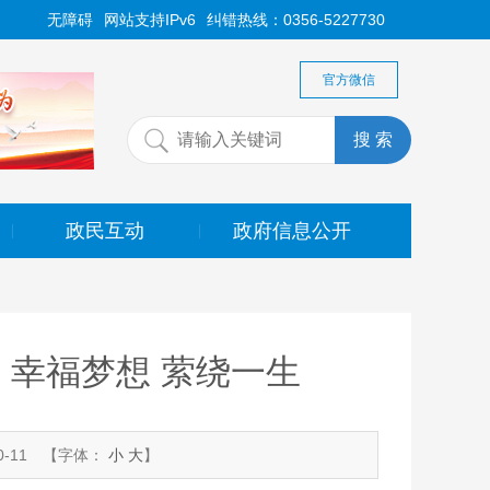
无障碍
网站支持IPv6
纠错热线：0356-5227730
官方微信
政民互动
政府信息公开
|
|
：幸福梦想 萦绕一生
-11
【字体：
小
大
】