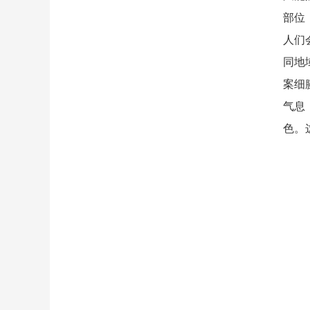
部位
人们
同地
案细
气息
色。