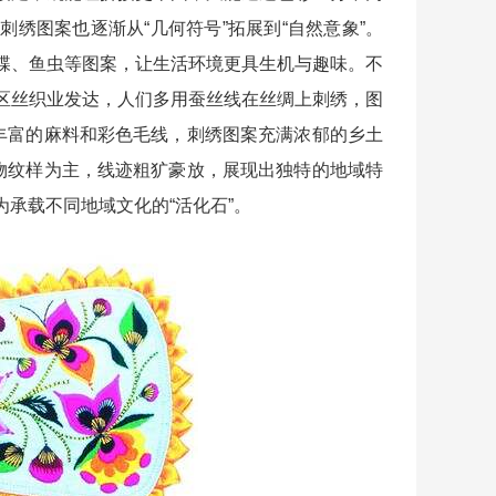
绣图案也逐渐从“几何符号”拓展到“自然意象”。
蝶、鱼虫等图案，让生活环境更具生机与趣味。不
区丝织业发达，人们多用蚕丝线在丝绸上刺绣，图
地丰富的麻料和彩色毛线，刺绣图案充满浓郁的乡土
动物纹样为主，线迹粗犷豪放，展现出独特的地域特
承载不同地域文化的“活化石”。