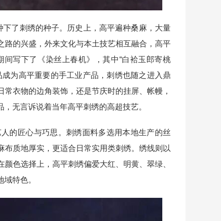
种下了刺绣的种子。历史上，高平遍种桑麻，大量
之路的兴盛，外来文化与本土技艺相互融合，高平
期间写下了《染丝上春机》，其中“白袷玉郎寄桃
品成为高平重要的手工业产品，刺绣也随之进入鼎
日常衣物的边角装饰，还是节庆时的挂屏、帐幔，
品，无言诉说着当年高平刺绣的高超技艺。
人的匠心与巧思。刺绣面料多选用本地生产的丝
麻布质地厚实，更适合日常实用类刺绣。绣线则以
在颜色选择上，高平刺绣偏爱大红、明黄、翠绿、
地域特色。