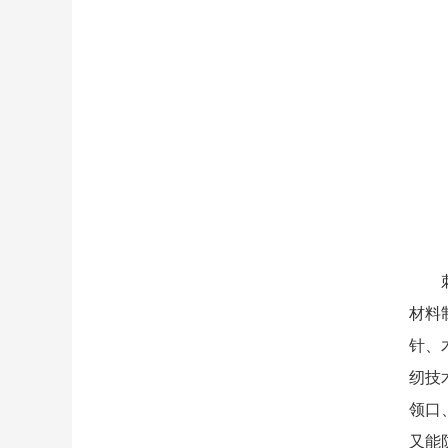
刺绣
材料
针、
纫技
领口
又能