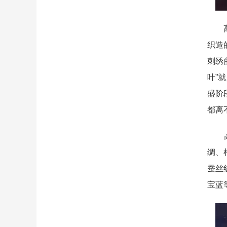
高平
织造
刺绣
叶”
盛阶
都离
高平
绸、
蚕丝
宝蓝