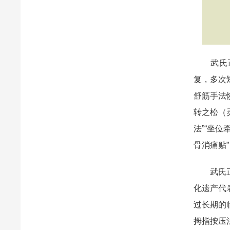
武氏正骨
复，多次
舒筋手法
转之松（
法”“坐位
骨消痛贴
武氏正骨
化遗产代
过长期的
拇指按压