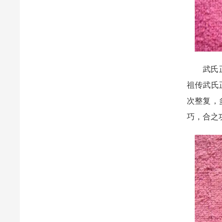
武氏正骨
祖传武氏
次整复，
巧，合之