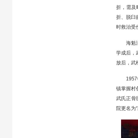
折，需及
折、脱臼
时救治受
海魁法师
学成后，
放后，武
1957
镇掌握村
武氏正骨
院更名为