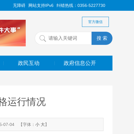
无障碍
网站支持IPv6
纠错热线：0356-5227730
官方微信
政民互动
政府信息公开
|
|
价格运行情况
-07-04
【字体：
小
大
】