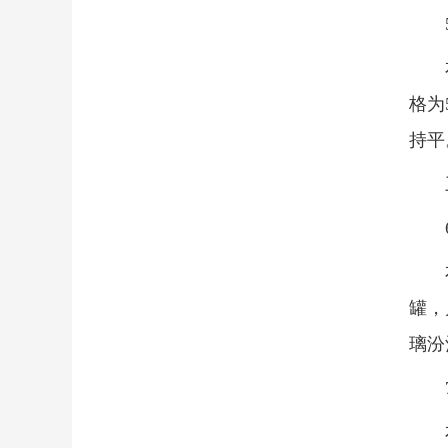
格为
持平
罐，
璃汾