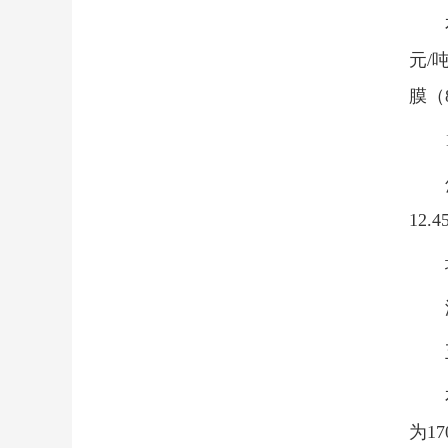
元/
膜（8
12.
为1