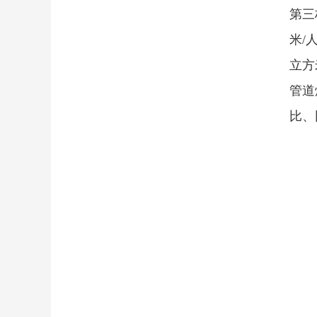
第三
米/
立方
管道
比、