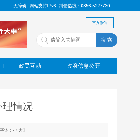
无障碍
网站支持IPv6
纠错热线：0356-5227730
官方微信
政民互动
政府信息公开
|
|
办理情况
字体：
小
大
】