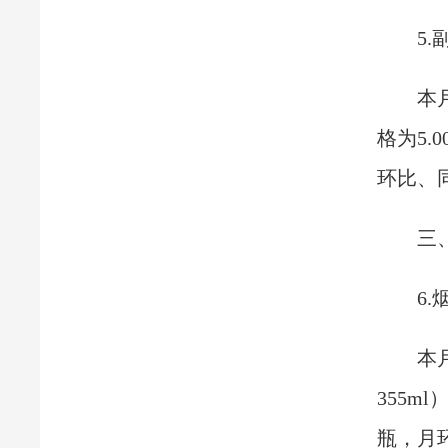
5.
本
格为5.
环比、
三
6.
本
355m
瓶，月环