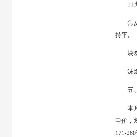
1
焦
持平。
块
沫
五
本
电价，
171-