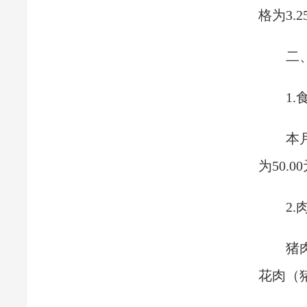
格为3.
二
1.
本
为50.
2
猪
花肉（猪