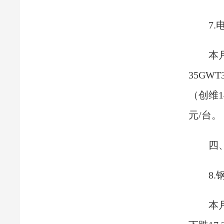
7.
本
35GW
（创维1
元/台。
四
8.
本