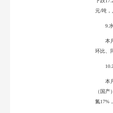
下跌17
元/吨，
9.
本
环比、同
10
本
（国产）
氮17%