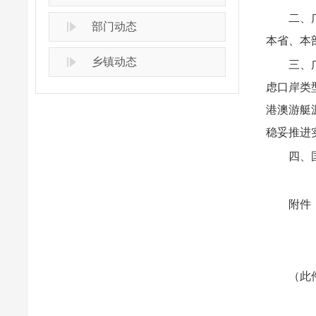
二、
部门动态
本省、本
乡镇动态
三、
虑口岸类
港澳游艇
稳妥推进
四、
附件
（此