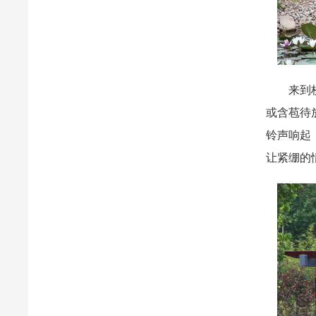
来到校园
或含苞待
铃声响起
让紧绷的