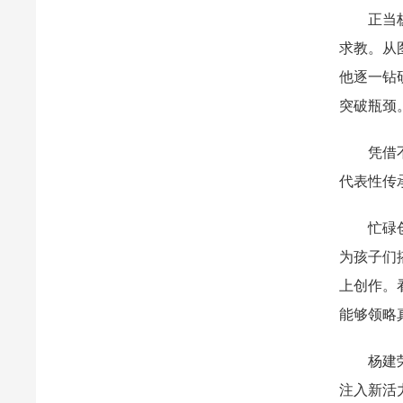
正当杨建
求教。从
他逐一钻
突破瓶颈
凭借不懈
代表性传
忙碌创作
为孩子们
上创作。
能够领略
杨建荣深
注入新活