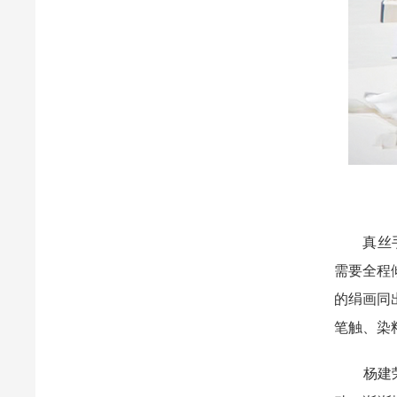
真丝手绘
需要全程
的绢画同
笔触、染
杨建荣与