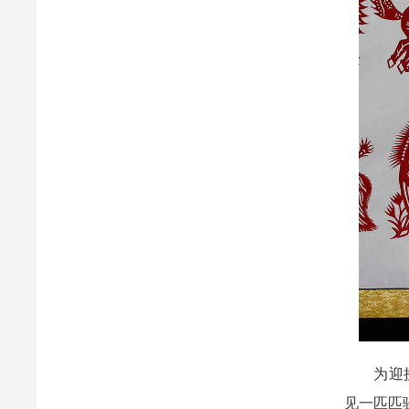
为迎接马
见一匹匹