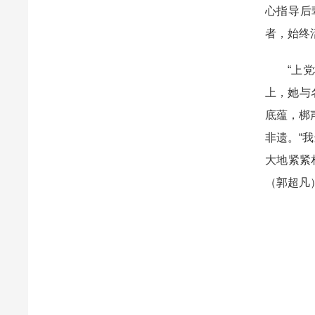
心指导后
者，始终
“上
上，她与
底蕴，梆
非遗。“
大地紧紧
（郭超凡