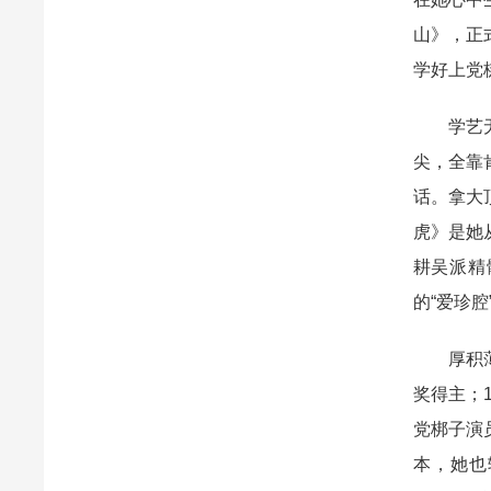
山》，正
学好上党
学艺
尖，全靠
话。拿大
虎》是她
耕吴派精
的“爱珍腔
厚积
奖得主；
党梆子演
本，她也