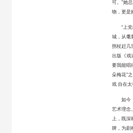
可。”她
物，更是
“上
城，从耄
拐杖赶几
出版《戏
要我能唱
朵梅花”
戏 自在
如今
艺术理念
上，既深
牌，为剧