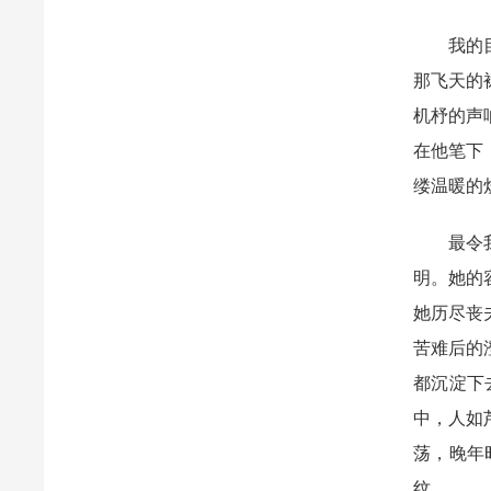
我的
那飞天的
机杼的声
在他笔下
缕温暖的
最令
明。她的
她历尽丧
苦难后的
都沉淀下
中，人如
荡，晚年
纹。