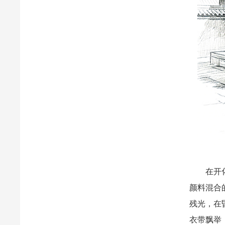
在开化寺
颜料混合
残光，在
衣带飘举