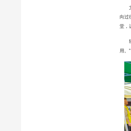
文明
向过
堂，
辖区
用。”