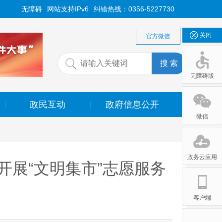
无障碍
网站支持IPv6
纠错热线：0356-5227730
关闭
官方微信
无障碍版
政民互动
政府信息公开
|
|
无障碍版
微信
政务云应用
道开展“文明集市”志愿服务
客户端