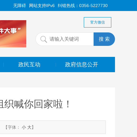
无障碍
网站支持IPv6
纠错热线：0356-5227730
官方微信
政民互动
政府信息公开
|
|
组织喊你回家啦！
【字体：
小
大
】