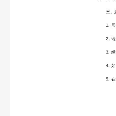
三、
1. 居
2. 请
3. 经
4. 如果
5. 在