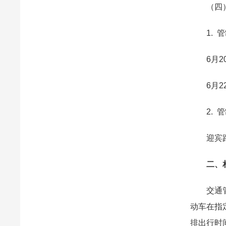
（四）
1. 管
6月20日
6月22
2. 管
迎宾路
二、相
交通管制
动车在指
排出行时