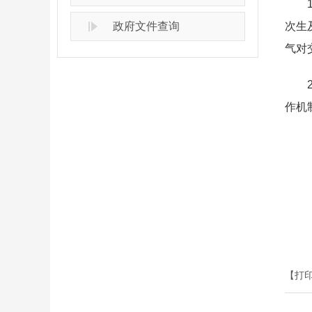
1.
政府文件查询
次生
气对
2.
作机
【打