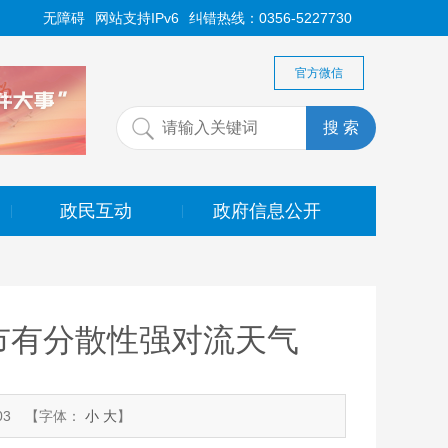
无障碍
网站支持IPv6
纠错热线：0356-5227730
官方微信
政民互动
政府信息公开
|
|
市有分散性强对流天气
03
【字体：
小
大
】