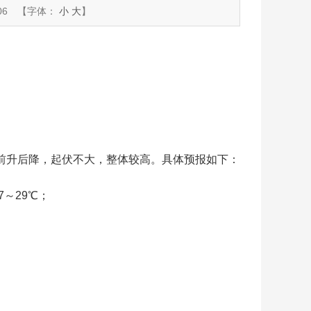
06
【字体：
小
大
】
升后降，起伏不大，整体较高。具体预报如下：
～29℃；