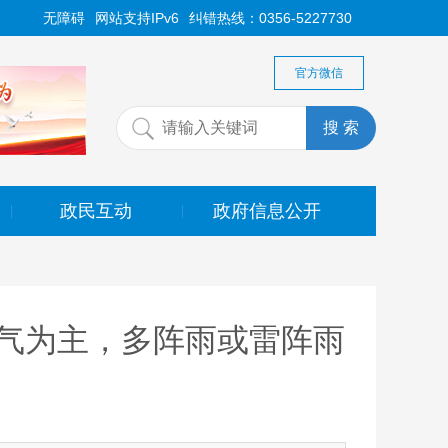
无障碍
网站支持IPv6
纠错热线：0356-5227730
官方微信
政民互动
政府信息公开
|
|
气为主，多阵雨或雷阵雨