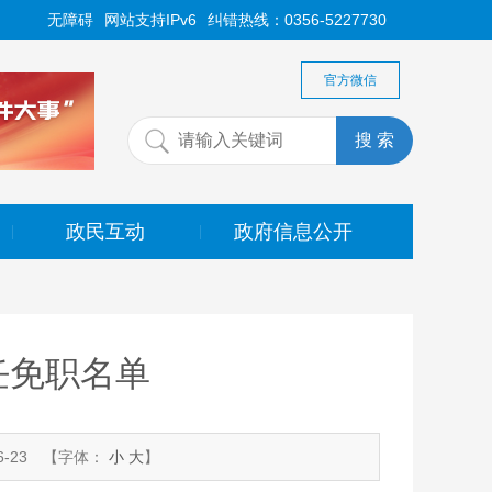
无障碍
网站支持IPv6
纠错热线：0356-5227730
官方微信
政民互动
政府信息公开
|
|
任免职名单
-23
【字体：
小
大
】