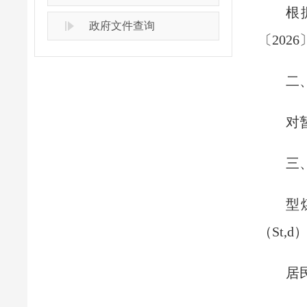
根
政府文件查询
〔20
二
对
三
型
（St,d
居