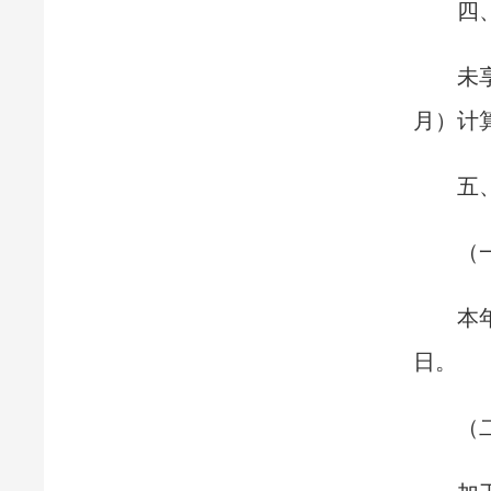
四
未
月）计
五
（
本
日。
（