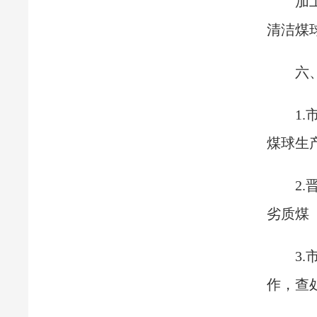
加
清洁煤
六
1
煤球生
2
劣质煤
3
作，查