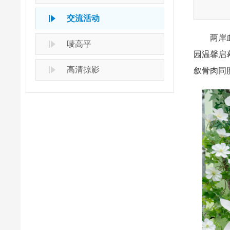
交流活动
两岸血脉
唛高平
园温馨启
高清掠影
叙骨肉同