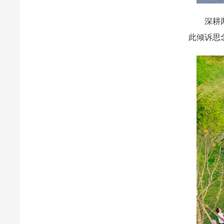
深耕两岸
此倾诉思