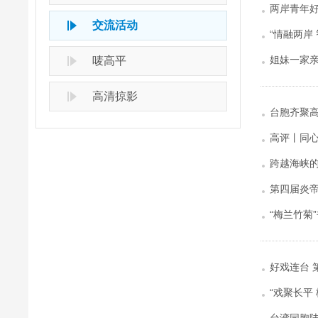
两岸青年
交流活动
“情融两岸
姐妹一家
唛高平
高清掠影
台胞齐聚高
高评丨同
跨越海峡的
第四届炎帝
“梅兰竹菊
好戏连台 
“戏聚长平