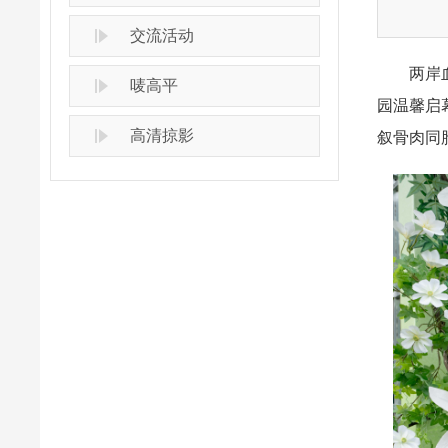
交流活动
两岸血脉
唛高平
园温馨启
高清掠影
叙骨肉同