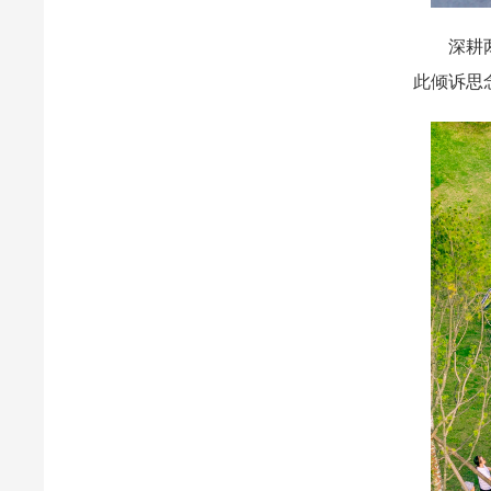
深耕两岸
此倾诉思