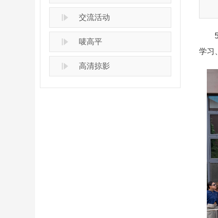
交流活动
5月
唛高平
学习
高清掠影