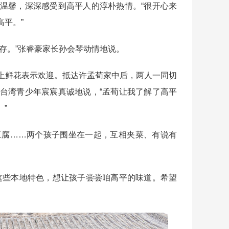
馨，深深感受到高平人的淳朴热情。“很开心来
平。”
。”张睿豪家长孙会琴动情地说。
鲜花表示欢迎。抵达许孟荀家中后，两人一同切
台湾青少年宸宸真诚地说，“孟荀让我了解了高平
”
腐……两个孩子围坐在一起，互相夹菜、有说有
。
些本地特色，想让孩子尝尝咱高平的味道。希望