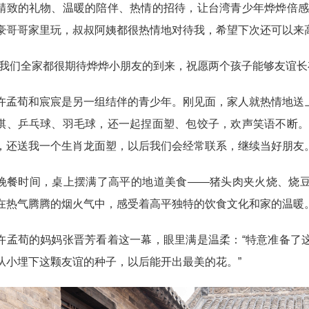
的礼物、温暖的陪伴、热情的招待，让台湾青少年烨烨倍感温
豪哥哥家里玩，叔叔阿姨都很热情地对待我，希望下次还可以来高
们全家都很期待烨烨小朋友的到来，祝愿两个孩子能够友谊长存
荀和宸宸是另一组结伴的青少年。刚见面，家人就热情地送上
棋、乒乓球、羽毛球，还一起捏面塑、包饺子，欢声笑语不断。
，还送我一个生肖龙面塑，以后我们会经常联系，继续当好朋友。
时间，桌上摆满了高平的地道美食——猪头肉夹火烧、烧豆
在热气腾腾的烟火气中，感受着高平独特的饮食文化和家的温暖
荀的妈妈张晋芳看着这一幕，眼里满是温柔：“特意准备了这
从小埋下这颗友谊的种子，以后能开出最美的花。”