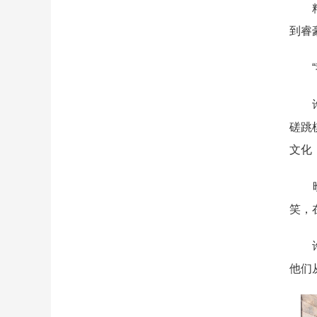
精致
到睿
“我
许孟
磋跳
文化
晚餐
笑，
许孟
他们