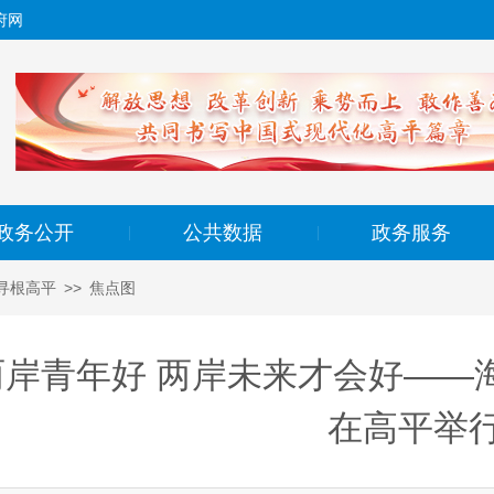
府网
政务公开
公共数据
政务服务
|
|
寻根高平
>>
焦点图
两岸青年好 两岸未来才会好——
在高平举