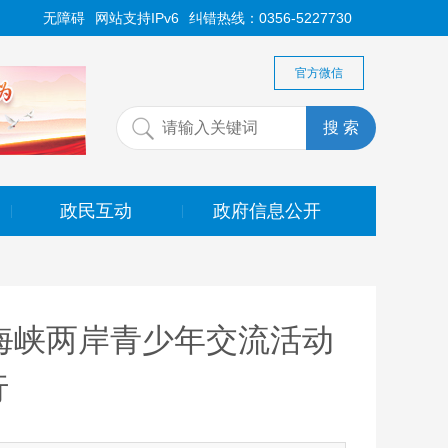
无障碍
网站支持IPv6
纠错热线：0356-5227730
官方微信
政民互动
政府信息公开
|
|
海峡两岸青少年交流活动
行