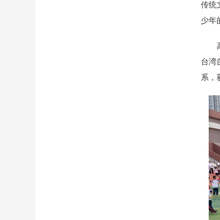
传统
少年
高平
台湾
系，