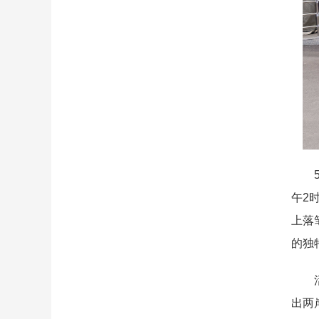
5月
午2
上落
的独
活动
出两