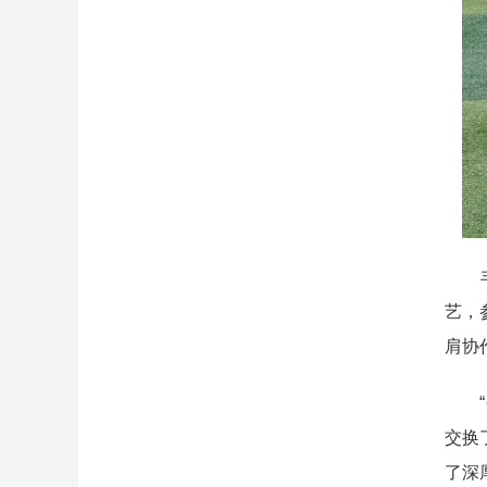
丰富
艺，
肩协
“今
交换
了深