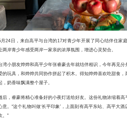
24日，来自高平与台湾的17对青少年开展了同心结伴住家
让两岸青少年感受两岸一家亲的浓厚氛围，增进心灵契合。
小朋友烨烨和高平少年张睿豪去年就结伴相识，今年再见分外
爱的玩具，和烨烨共同协作拼起了积木。得知烨烨喜欢吃甜食，
起，奶香味飘满整个屋子。
，睿豪将精心准备好的小夜灯送给好友。这份礼物浓缩着高平
心意。“这个礼物叫做‘长平印象’，上面刻有高平东站、高平大
欢。”