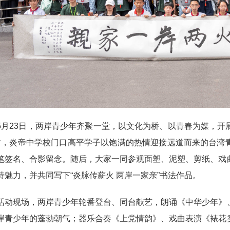
23日，两岸青少年齐聚一堂，以文化为桥、以青春为媒，开
时，炎帝中学校门口高平学子以饱满的热情迎接远道而来的台湾
笔签名、合影留念。随后，大家一同参观面塑、泥塑、剪纸、戏
特魅力，并共同写下“炎脉传薪火 两岸一家亲”书法作品。
现场，两岸青少年轮番登台、同台献艺，朗诵《中华少年》、
岸青少年的蓬勃朝气；器乐合奏《上党情韵》、戏曲表演《裱花