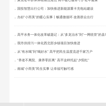
聚焦老年群体体检痛点难点 高平暖心服务守护老年健康
国投智慧出行公司：加快推进新能源重卡充电站建设
办好“小而美”的暖心实事丨畅通微循环 改善群众出行
高平水务一体化改革破题记：从“多龙治水”到“一网统管”的县
我市供排污一体化西北部乡镇项目加快推进
从“有水喝”到“喝好水” 高平把民生温度流进千家万户
“养老不离院、康养零距离” 高平这样托起“夕阳红”
南城“小而美”民生实事 让幸福可触可感