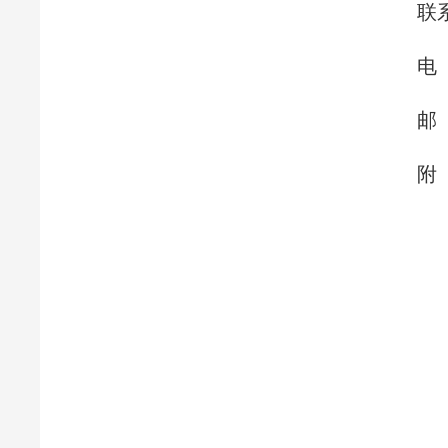
联系
电 话：
邮 箱：g
附 件
2