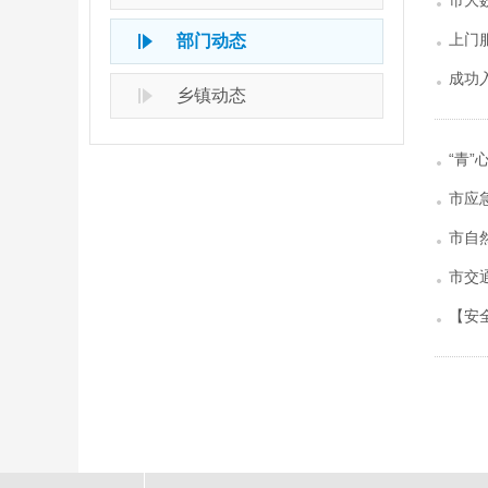
市大
上门
部门动态
成功
乡镇动态
“青”
市应
市自
市交
【安