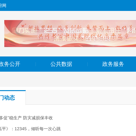
府网
政务公开
公共数据
政务服务
|
|
门动态
喷多促”稳生产 防灾减损保丰收
高平》：12345，倾听每一次心跳