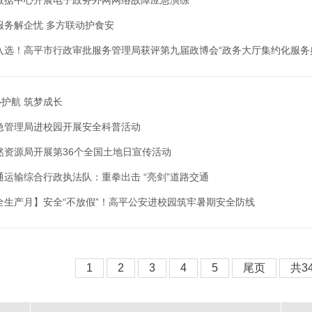
数据中心开展电子政务外网网络故障应急演练
服务解企忧 多方联动护食安
入选！高平市行政审批服务管理局获评第九届政博会“政务大厅集约化服务
心护航 筑梦成长
急管理局进校园开展安全科普活动
然资源局开展第36个全国土地日宣传活动
通运输综合行政执法队：重拳出击 “亮剑”道路交通
全生产月】安全“不放假”！高平公安进校园筑牢暑期安全防线
1
2
3
4
5
尾页
共3