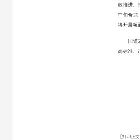
效推进。
中旬合龙
将开展桥
国道20
高标准、
【打印正文