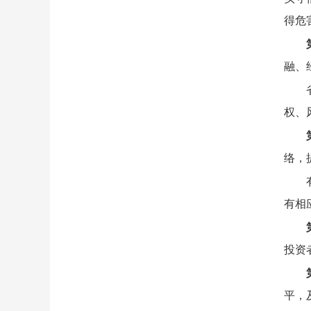
得危
融、
权、
络，
有相
投资
平，