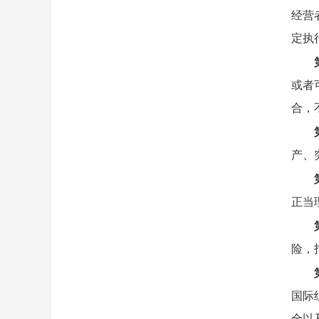
经营
定执
或者
合，
产、
正当
险，
国际
全以