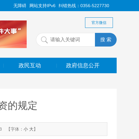
无障碍
网站支持IPv6
纠错热线：0356-5227730
官方微信
政民互动
政府信息公开
|
|
资的规定
3
【字体：
小
大
】