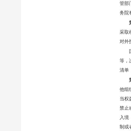
管部
务院
采取
对外
等，
清单
他组
当权
禁止
入境
制或