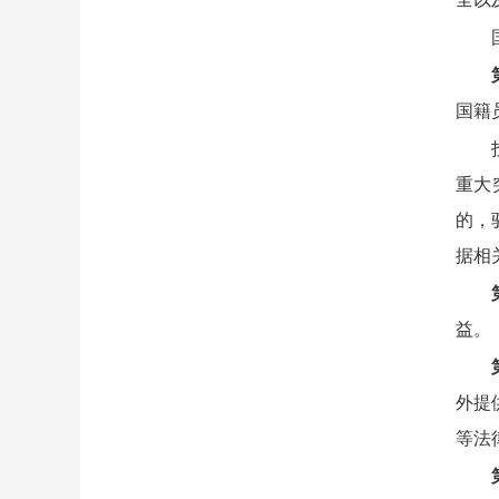
国籍
重大
的，
据相
益。
外提
等法