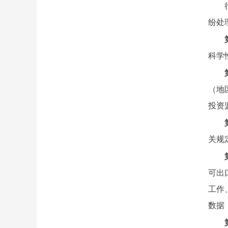
纷处
科学
（地
投资
关规
可出
工作
数据