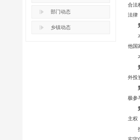
合法
部门动态
法律
乡镇动态
他国
外投
极参
主权
实守