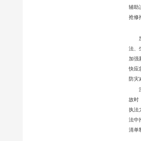
辅助
抢修
法、
加强
快应
防灾
故时
执法
法中
清单