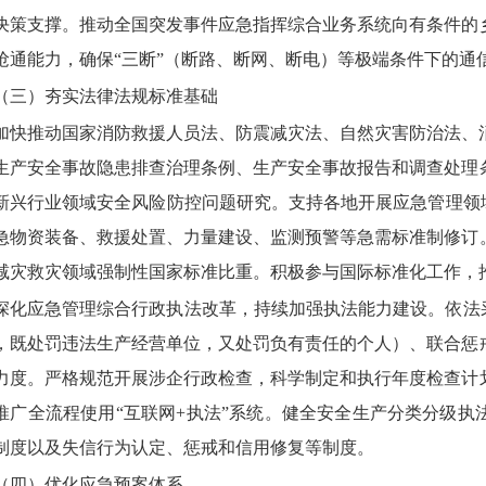
决策支撑。推动全国突发事件应急指挥综合业务系统向有条件的
抢通能力，确保“三断”（断路、断网、断电）等极端条件下的通
（三）夯实法律法规标准基础
加快推动国家消防救援人员法、防震减灾法、自然灾害防治法、
生产安全事故隐患排查治理条例、生产安全事故报告和调查处理
新兴行业领域安全风险防控问题研究。支持各地开展应急管理领
急物资装备、救援处置、力量建设、监测预警等急需标准制修订
减灾救灾领域强制性国家标准比重。积极参与国际标准化工作，
深化应急管理综合行政执法改革，持续加强执法能力建设。依法
，既处罚违法生产经营单位，又处罚负有责任的个人）、联合惩
力度。严格规范开展涉企行政检查，科学制定和执行年度检查计
推广全流程使用“互联网+执法”系统。健全安全生产分类分级
制度以及失信行为认定、惩戒和信用修复等制度。
（四）优化应急预案体系