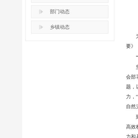
部门动态
乡镇动态
要》
会部
题，
力，
自然
高效
力和