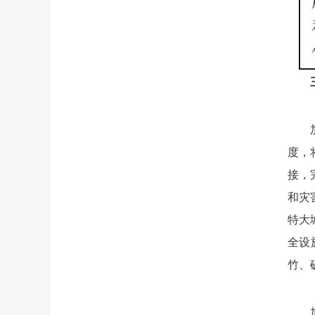
度，
接，
和灾
特大
全设
竹、