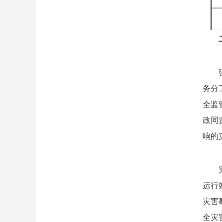
务分
全监
政同
响的
运行
灾害
全灾